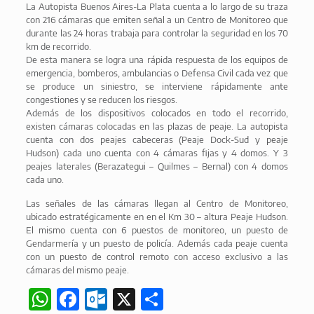
La Autopista Buenos Aires-La Plata cuenta a lo largo de su traza
con 216 cámaras que emiten señal a un Centro de Monitoreo que
durante las 24 horas trabaja para controlar la seguridad en los 70
km de recorrido.
De esta manera se logra una rápida respuesta de los equipos de
emergencia, bomberos, ambulancias o Defensa Civil cada vez que
se produce un siniestro, se interviene rápidamente ante
congestiones y se reducen los riesgos.
Además de los dispositivos colocados en todo el recorrido,
existen cámaras colocadas en las plazas de peaje. La autopista
cuenta con dos peajes cabeceras (Peaje Dock-Sud y peaje
Hudson) cada uno cuenta con 4 cámaras fijas y 4 domos. Y 3
peajes laterales (Berazategui – Quilmes – Bernal) con 4 domos
cada uno.
Las señales de las cámaras llegan al Centro de Monitoreo,
ubicado estratégicamente en en el Km 30 – altura Peaje Hudson.
El mismo cuenta con 6 puestos de monitoreo, un puesto de
Gendarmería y un puesto de policía. Además cada peaje cuenta
con un puesto de control remoto con acceso exclusivo a las
cámaras del mismo peaje.
WhatsApp
Facebook
Outlook.com
X
Share