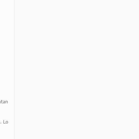
ntan
s
. Lo