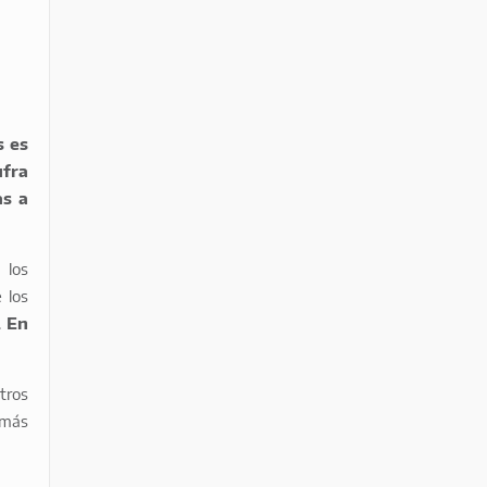
s es
ufra
as a
 los
 los
.
En
tros
 más