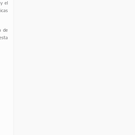
 y el
icas
a de
esta