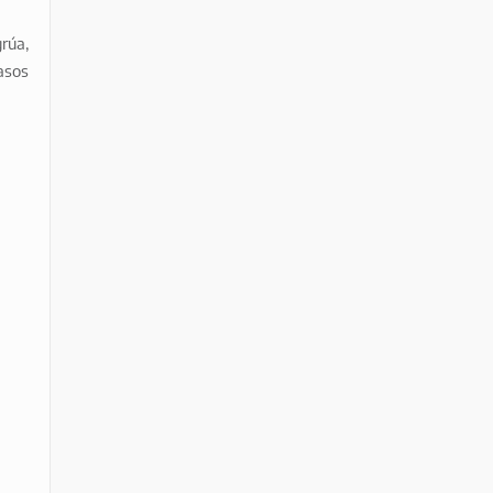
rúa,
asos