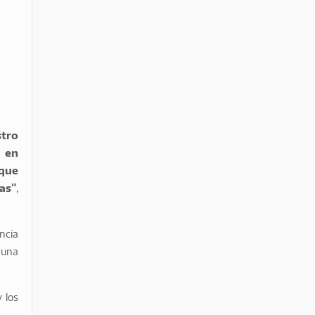
stro
s en
rque
tas”
,
ncia
 una
 los