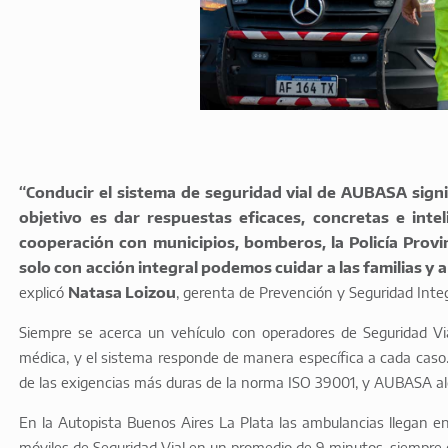
“Conducir el sistema de seguridad vial de AUBASA signi
objetivo es dar respuestas eficaces, concretas e int
cooperación con municipios, bomberos, la Policía Provi
solo con acción integral podemos cuidar a las familias y 
explicó
Natasa Loizou
, gerenta de Prevención y Seguridad Integ
Siempre se acerca un vehículo con operadores de Seguridad V
médica, y el sistema responde de manera específica a cada caso. 
de las exigencias más duras de la norma ISO 39001, y AUBASA a
En la Autopista Buenos Aires La Plata las ambulancias llegan e
móviles de Seguridad Vial en un promedio de 9 minutos, siempre en