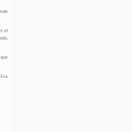
onde
s el
ado,
 que
 Esa